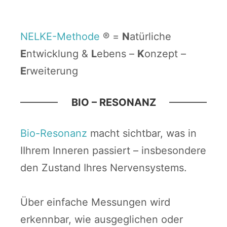
NELKE-Methode
® =
N
atürliche
E
ntwicklung &
L
ebens –
K
onzept –
E
rweiterung
BIO – RESONANZ
Bio-Resonanz
macht sichtbar, was in
IIhrem Inneren passiert – insbesondere
den Zustand Ihres Nervensystems.
Über einfache Messungen wird
erkennbar, wie ausgeglichen oder